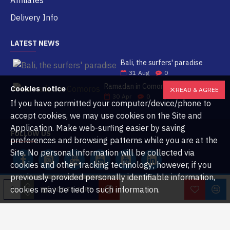
Affiliates
Delivery Info
LATEST NEWS
Bali, the surfers' paradise
31
Aug
0
Ramadan in Comoros
Cookies notice
READ & AGREE
30
Apr
0
If you have permitted your computer/device/phone to
accept cookies, we may use cookies on the Site and
Application. Make web-surfing easier by saving
FOLLOW US
preferences and browsing patterns while you are at the
Site. No personal information will be collected via
cookies and other tracking technology; however, if you
previously provided personally identifiable information,
cookies may be tied to such information.
ADD TO CART