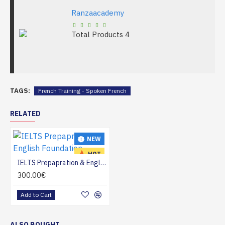
Ranzaacademy
Total Products
4
TAGS:
French Training - Spoken French
RELATED
NEW
HOT
IELTS Prepapration & English Foundation
300.00€
Add to Cart
ALSO BOUGHT