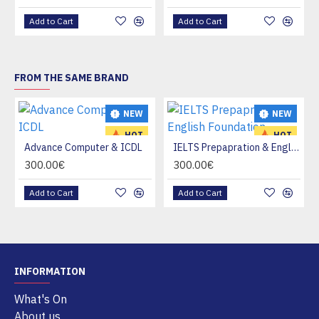
Add to Cart
Add to Cart
FROM THE SAME BRAND
NEW
NEW
HOT
HOT
Advance Computer & ICDL
IELTS Prepapration & English Foundation
300.00€
300.00€
Add to Cart
Add to Cart
INFORMATION
What's On
About us