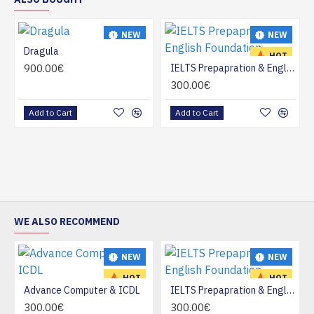
NEW
NEW
Dragula
HOT
HOT
900.00€
IELTS Prepapration & English Foundation
300.00€
Add to Cart
Add to Cart
WE ALSO RECOMMEND
NEW
NEW
HOT
HOT
Advance Computer & ICDL
IELTS Prepapration & English Foundation
300.00€
300.00€